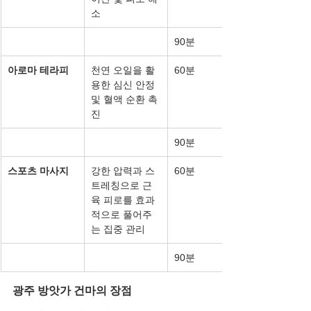
소
90분
아로마 테라피
천연 오일을 활
60분
용한 심신 안정 
및 혈액 순환 촉
진
90분
스포츠 마사지
강한 압력과 스
60분
트레칭으로 근
육 피로를 효과
적으로 풀어주
는 집중 관리
90분
광주 방앗가 건마의 장점